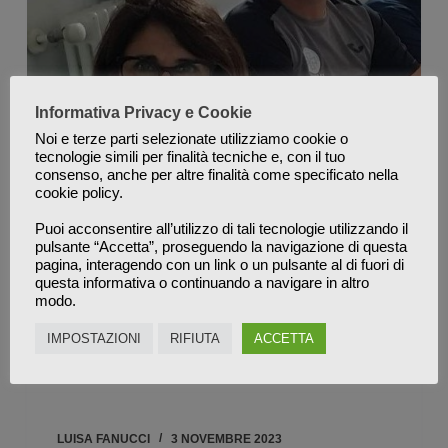
Informativa Privacy e Cookie
Noi e terze parti selezionate utilizziamo cookie o
tecnologie simili per finalità tecniche e, con il tuo
consenso, anche per altre finalità come specificato nella
cookie policy.
Puoi acconsentire all’utilizzo di tali tecnologie utilizzando il
Ho avuto il grande piacere di poter partecipare
pulsante “Accetta”, proseguendo la navigazione di questa
pagina, interagendo con un link o un pulsante al di fuori di
alla 6° edizione dello Stage “Mattia Antonini” a
questa informativa o continuando a navigare in altro
Torino, con la presenza di 70 portiere 14
modo.
allenatori. All’evento hanno partecipato anche
IMPOSTAZIONI
RIFIUTA
ACCETTA
2 grandi ex Campioni del Mondo, Giovanni
Galli e Mauro German…
LUISA FANUCCI
3 NOVEMBRE 2023