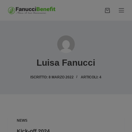
S
a
l
t
a
a
l
c
Luisa Fanucci
o
n
ISCRITTO: 8 MARZO 2022
ARTICOLI: 4
t
e
n
u
t
NEWS
o
Kick-off 2024