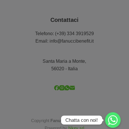
Contattaci
Telefono:
(+39) 334 3919529
Email:
info@fanuccibenefit.it
Santa Maria a Monte,
56020 - Italia
Chatta con noi!
Copyright
Fanucci Benefit
© 2026
Powered by
Nkey srl