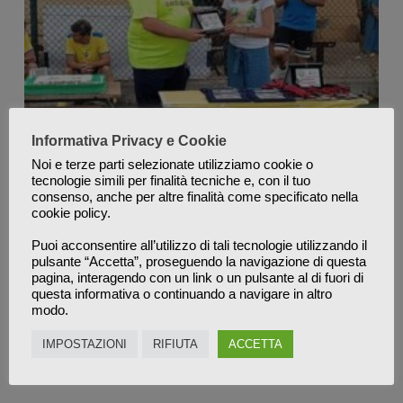
Informativa Privacy e Cookie
Noi e terze parti selezionate utilizziamo cookie o
tecnologie simili per finalità tecniche e, con il tuo
consenso, anche per altre finalità come specificato nella
cookie policy.
Puoi acconsentire all’utilizzo di tali tecnologie utilizzando il
pulsante “Accetta”, proseguendo la navigazione di questa
Ho avuto l’immenso piacere di partecipare alla 2°
pagina, interagendo con un link o un pulsante al di fuori di
edizione della “Scuola portieri 4 Mori Girasole” dove
questa informativa o continuando a navigare in altro
modo.
erano presenti 8 allenatori e 50 portieri provenienti da
tutta Italia. Una giornata dove la formazione,
IMPOSTAZIONI
RIFIUTA
ACCETTA
l’integrazione ed il divertimento si sono uniti per…