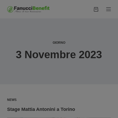
S
a
l
t
a
a
GIORNO
l
3 Novembre 2023
c
o
n
t
e
n
u
NEWS
t
o
Stage Mattia Antonini a Torino