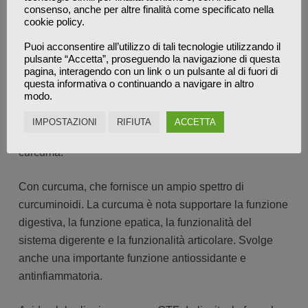
consenso, anche per altre finalità come specificato nella
la saggezza antica della medicina erboristica
cookie policy.
tradizionale cinese ed ayurvedica con la scienza
Puoi acconsentire all’utilizzo di tali tecnologie utilizzando il
moderna.
pulsante “Accetta”, proseguendo la navigazione di questa
pagina, interagendo con un link o un pulsante al di fuori di
Con cannella (cassia) che è nota per supportare la
questa informativa o continuando a navigare in altro
modo.
funzione digestiva e la regolarità del transito intestinale.
IMPOSTAZIONI
RIFIUTA
ACCETTA
Con curcumina, il componente più bioattivo della
curcuma.
Con curcuma, che fornisce un ampio spettro di
curcuminoidi. La curcuma è nota supportare la funzione
digestiva, la funzione epatica, la funzionalità del
sistema digerente e la funzionalità articolare. Svolge
anche una importante funzione antiossidante e
antinfiammatoria.