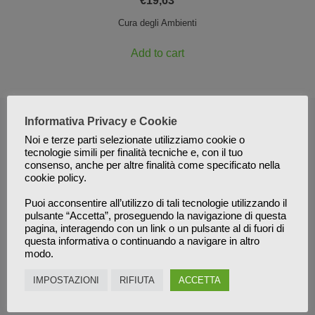
€
19,63
Cura degli Ambienti
Add to cart
Informativa Privacy e Cookie
Noi e terze parti selezionate utilizziamo cookie o
tecnologie simili per finalità tecniche e, con il tuo
consenso, anche per altre finalità come specificato nella
cookie policy.
Puoi acconsentire all’utilizzo di tali tecnologie utilizzando il
pulsante “Accetta”, proseguendo la navigazione di questa
Amo la natura e ritengo che da essa derivi tutto il
pagina, interagendo con un link o un pulsante al di fuori di
meglio per la salute ed una perfetta forma fisica. Mi
questa informativa o continuando a navigare in altro
modo.
occupo di integratori completamente naturali e di
prodotti ecologici e concentrati per la cura della
IMPOSTAZIONI
RIFIUTA
ACCETTA
persona e degli ambienti