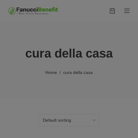
S
a
l
t
a
a
cura della casa
l
c
o
Home
/
cura della casa
n
t
e
n
u
t
o